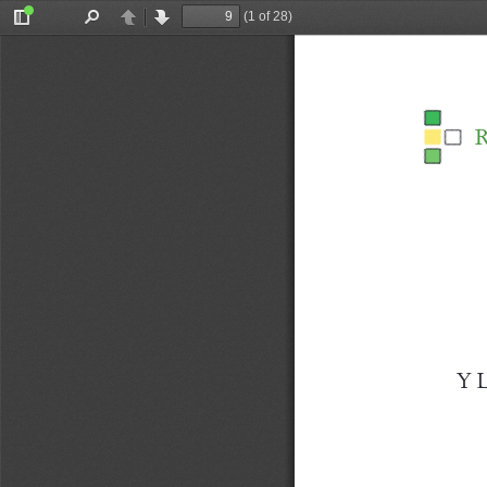
(1 of 28)
Toggle
Find
Previous
Next
Sidebar
R
Y 