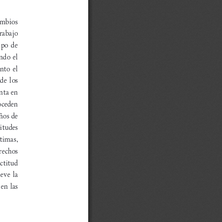
mbios 
rabajo 
upo de 
ndo el 
nto el 
e los 
nta en 
oceden 
ños de 
itudes 
timas, 
rechos 
ctitud 
eve la 
en las 