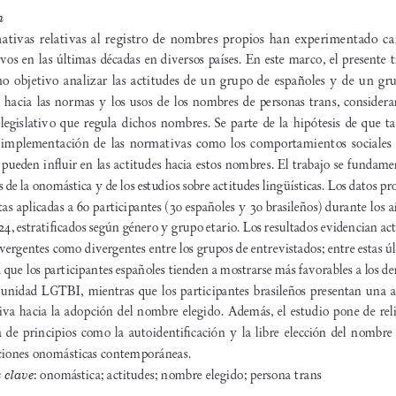
n
ativas relativas al registro de nombres propios han experimentado ca
ivos en las últimas décadas en diversos países. En este marco, el presente t
o objetivo analizar las actitudes de un grupo de españoles y de un gr
s hacia las normas y los usos de los nombres de personas trans, considera
legislativo que regula dichos nombres. Se parte de la hipótesis de que ta
implementación de las normativas como los comportamientos sociales d
 pueden influir en las actitudes hacia estos nombres. El trabajo se fundame
s de la onomástica y de los estudios sobre actitudes lingüísticas. Los datos pr
as aplicadas a 60 participantes (30 españoles y 30 brasileños) durante los a
4, estratificados según género y grupo etario. Los resultados evidencian act
vergentes como divergentes entre los grupos de entrevistados; entre estas úl
 que los participantes españoles tienden a mostrarse más favorables a los de
unidad LGTBI, mientras que los participantes brasileños presentan una a
iva hacia la adopción del nombre elegido. Además, el estudio pone de reli
a de principios como la autoidentificación y la libre elección del nombre 
ciones onomásticas contemporáneas. 
 clave
:
onomástica; actitudes; nombre elegido; persona trans