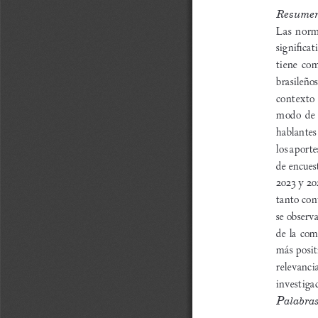
Resume
Las norm
significat
tiene com
brasileño
contexto 
modo de 
hablantes
los aporte
de encuest
2023 y 202
tanto con
se observa
de la com
más posit
relevanci
investiga
P
alabras