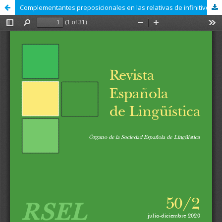
Complementantes preposicionales en las relativas de infinitivo