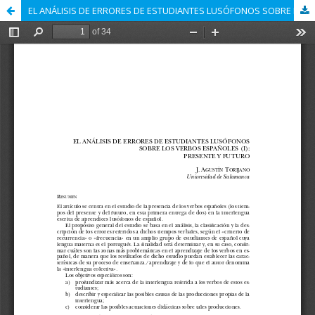
EL ANÁLISIS DE ERRORES DE ESTUDIANTES LUSÓFONOS SOBRE LOS VERBOS ESPAÑOLES (I): PRESENTE Y FUTURO