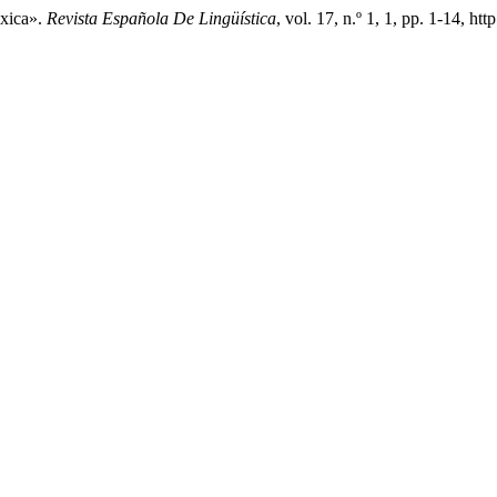
éxica».
Revista Española De Lingüística
, vol. 17, n.º 1, 1, pp. 1-14, htt