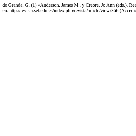
de Granda, G. (1) «Anderson, James M., y Creore, Jo Ann (eds.), Re
en: http://revista.sel.edu.es/index.php/revista/article/view/366 (Acced