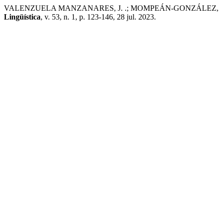
VALENZUELA MANZANARES, J. .; MOMPEÁN-GONZÁLEZ, J. A. . La Gra
Lingüística
, v. 53, n. 1, p. 123-146, 28 jul. 2023.