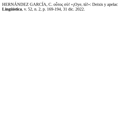
HERNÁNDEZ GARCÍA, C. οὗτος σὺ! «¡Oye, tú!»: Deixis y apelación e
Lingüística
, v. 52, n. 2, p. 169-194, 31 dic. 2022.